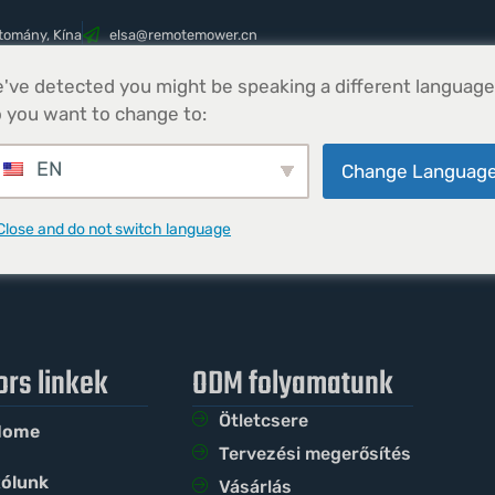
tomány, Kína
@asle
nc.rewometomer
've detected you might be speaking a different language
Termékek
Parts
Hírek
Kapcsolatfelv
 you want to change to:
EN
Change Languag
Close and do not switch language
ors linkek
ODM folyamatunk
Ötletcsere
Home
Tervezési megerősítés
ólunk
Vásárlás