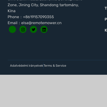
Zone, Jining City, Shandong tartomány,
T
Kína
Phone：+8619157090355
P
Email：
elsa@remotemower.cn
K
Adatvédelmi irányelvek
Terms & Service