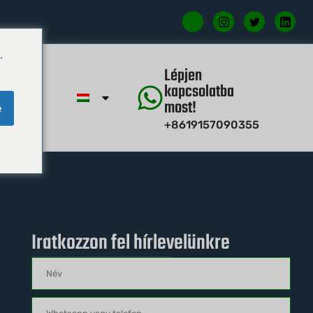
.
étel
Lépjen
kapcsolatba
most!
e
+8619157090355
Iratkozzon fel hírlevelünkre