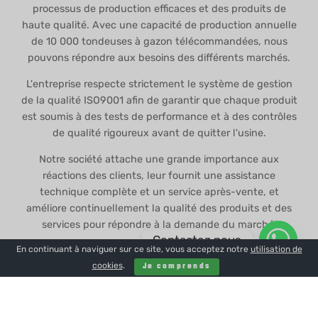
processus de production efficaces et des produits de
haute qualité. Avec une capacité de production annuelle
de 10 000 tondeuses à gazon télécommandées, nous
pouvons répondre aux besoins des différents marchés.
L'entreprise respecte strictement le système de gestion
de la qualité ISO9001 afin de garantir que chaque produit
est soumis à des tests de performance et à des contrôles
de qualité rigoureux avant de quitter l'usine.
Notre société attache une grande importance aux
réactions des clients, leur fournit une assistance
technique complète et un service après-vente, et
améliore continuellement la qualité des produits et des
services pour répondre à la demande du marché.
Contactez nous
En continuant à naviguer sur ce site, vous acceptez notre
utilisation de
À l'avenir, nous continuerons à investir dans la recherche
cookies
.
Je comprends
et le développement, à élargir notre gamme de produits,
à nous efforcer de conserver une position de leader dans
la conception et la fabrication de tondeuses à gazon
télécommandées et à devenir un chef de file dans