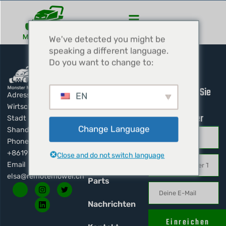
We've detected you might be
speaking a different language.
Do you want to change to:
Schnelle Links
Abonnieren Sie
EN
Adresse： Jiaxin Road,
unseren
Wirtschaftsentwicklungszone,
Startseite
Newsletter
Stadt Jining, Provinz
Change Language
Shandong, China
Über uns
Phone：
+8619157090355
Close and do not switch language
Produkte
Email：
elsa@remotemower.cn
Parts
Nachrichten
Einreichen